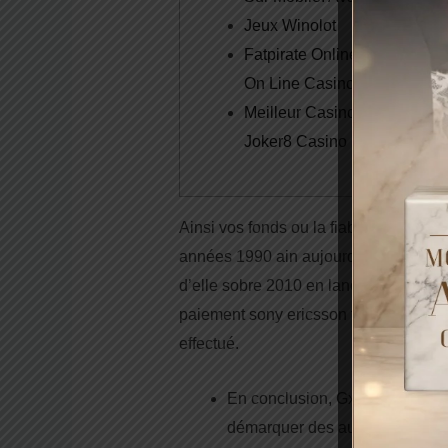
Jeux Winolot
Fatpirate Online Casino: U
On Line Casino À L’abordag
Meilleur Casino Sur Internet
Joker8 Casino
Ainsi vos fonds ou la fiabilité de la p
années 1990 ain aujourd’hui la platefor
d’elle sobre 2010 en lançant des paris
paiement sony ericsson fait de manière
effectué.
En conclusion, Gxmble reste un 
démarquer des autres.