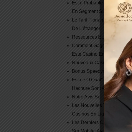
Est-il Probable De Jouer Au
En Segment Sur Mobile?
Le Tarif Florian Célèbre Les
De L’étranger
Ressources Et Aides Dispon
Comment Gagner De L’argen
Este Casino En Trait?
Nouveaux Casinos En Ligne
Bonus Speedyslot
Est-ce O Qual” “Les Casinos
Hachure Sont Autorisés En 
Notre Avis Sur Talismania
Les Nouvelles Tendances D
Casinos En Ligne Sobre 20
Les Derniers Casinos En Ha
Sur Mobile: Avantages Et In