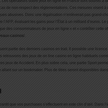
ne. Les opérateurs sobre jeux en ligne en France sont soumis à de
cas de non-respect des réglementations. Ces mesures visent à ma
iques abusives. Donc une légalisation n’enlèverait pas grand-ch
 l’AFP, évaluant les gains pour l’État à un milliard d’euros. Le 
ue des consommateurs de jeux en ligne » et « contrôler cette off
veaux-casinos/
.
équent partie des derniers casinos en trait. Il possède une licen
us retrouvons des jeux de on line casino en ligne habituels co
les jeux de Accident. En plus sobre cela, une partie Sport perm
en allant sur un bookmaker. Plus de titres seront disponibles da
l
antit que vos purchases s’effectuent en este clin d’œil. Dans l’e