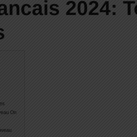
ancais 2024: T
s
es
uveau On
uveau