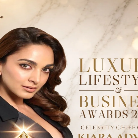
x Casinos
 Français
ibles
t Sur
 Faq
 En
France?
es
24
chure
novations