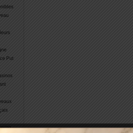
onibles
veau
leurs
gne
nce Put
asinos
ant
veaux
çais
asino