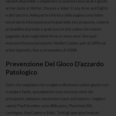
varianti disponibili. Completano la sezione il Baccarat e giochi
arrive Jacks or Better, Deuces e Joker Crazy, Aces and Eights
e altri ancora. Nella parte inferiore della pagina sono infine
mostrate le informazioni principali delle slot proposte, come le
probabilità di premio e quali sono le slot online che stanno
pagando di più negli ultimi three or more mesi. Non può
mancare il bonus benvenuto NetBet Casino, pari al 100% sul
primo deposito, fino a un massimo di 1000€.
Prevenzione Del Gioco D’azzardo
Patologico
Dato che sappiamo che scegliere elle bonus casinò giusto non
è sempre facile, specialmente sony ericsson siete dei
principianti, abbiamo selezionato each voi il adatto. I migliori
casinò PayPal online sono 888casino, Planetwin365,
LeoVegas, StarCasinò e SNAI. Tutti gli operatori indicati