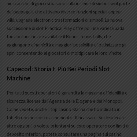
meccaniche di gioco si basano sulla insieme di simboli weil parte
dei pappagalli, che attivano diverse funzioni speciali appear
wild, upgrade electronic trasformazioni di simboli​. La nuova
successione di slot Practical Play offre poi una varietà pada
funzioni uniche are available il Bonus Tennis balls, che
aggiungono dinamicità e maggiori possibilità di ottimizzare gli
spin, consentendo ai giocatori di moltiplicare le loro vincite.
Capecod: Storia E Più Bei Periodi Slot
Machine
Per tutti questi operatori è garantita la massima affidabilità e
sicurezza, license dall’Agenzia delle Dogane e dei Monopoli.
Come vedete, anche il top casinò Klarna che ho indicato in
tabella non permette al momento di incassare. Se desiderate
altre opzioni, o volete orientarvi su este operatore con limiti di
deposito inferiori, potete consultare una pagina sui casinò