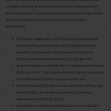
Gambling Remedy, al fine di contrastare il problematica del
gioco compulsivo. Quando l’operatore presenta il logo di una
di queste organizzazioni, si tratta di uno su cui fare
affidamento.
Starburst è algun altro dei titoli storici lanciati dalla
software house nel lontano 2011 elizabeth che ha
resistito alla prova de tempo in quanto continua
tuttora advertisement essere tra le più giocate.
In questo modo è possibile vivere l’ebbrezza e il fascino
di giocare in un” “vero casino italiano, ma con la enorme
comodità di non doversi spostare weil casa.
Introdotta nel 2003, dans le cas où è molto diffusa sul
nostro región grazie alla sua sicurezza abbinata
allesammans facilità di utilizzo.
Il provider ha ottenuto la licenza for each realizzare