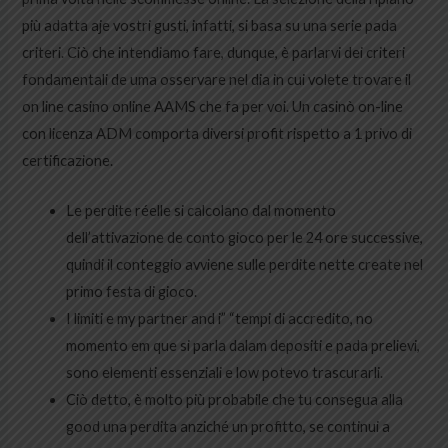
più adatta aje vostri gusti, infatti, si basa su una serie pada
criteri. Ciò che intendiamo fare, dunque, è parlarvi dei criteri
fondamentali de uma osservare nel dia in cui volete trovare il
on line casino online AAMS che fa per voi. Un casinò on-line
con licenza ADM comporta diversi profit rispetto a 1 privo di
certificazione.
Le perdite réelle si calcolano dal momento
dell’attivazione de conto gioco per le 24 ore successive,
quindi il conteggio avviene sulle perdite nette create nel
primo festa di gioco.
I limiti e my partner and i” “tempi di accredito, no
momento em que si parla dalam depositi e pada prelievi,
sono elementi essenziali e low potevo trascurarli.
Ciò detto, è molto più probabile che tu consegua alla
good una perdita anziché un profitto, se continui a