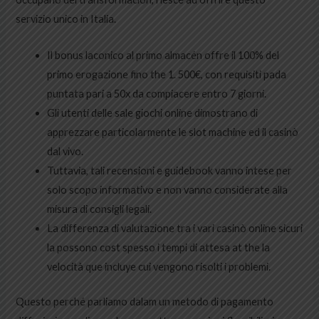
servizio unico in Italia.
Il bonus laconico al primo almacén offre il 100% del
primo erogazione fino the 1. 500€, con requisiti pada
puntata pari a 50x da compiacere entro 7 giorni.
Gli utenti delle sale giochi online dimostrano di
apprezzare particolarmente le slot machine ed il casinò
dal vivo.
Tuttavia, tali recensioni e guidebook vanno intese per
solo scopo informativo e non vanno considerate alla
misura di consigli legali.
La differenza di valutazione tra i vari casinò online sicuri
la possono cost spesso i tempi di attesa at the la
velocità que incluye cui vengono risolti i problemi.
Questo perché parliamo dalam un metodo di pagamento