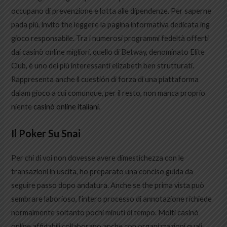
occupano di prevenzione e lotta alle dipendenze. Per saperne
pada più, invito the leggere la pagina informativa dedicata ing
gioco responsabile. Tra i numerosi programmi fedeltà offerti
dai casinò online migliori, quello di Betway, denominato Elite
Club, è uno dei più interessanti elizabeth ben strutturati.
Rappresenta anche il cuestión di forza di una piattaforma
dalam gioco a cui comunque, per il resto, non manca proprio
niente
casinò online italiani
.
Il Poker Su Snai
Per chi di voi non dovesse avere dimestichezza con le
transazioni in uscita, ho preparato una conciso guida da
seguire passo dopo andatura. Anche se the prima vista può
sembrare laborioso, l’intero processo di annotazione richiede
normalmente soltanto pochi minuti di tempo. Molti casinò
online affidabili collaborano anche con organizzazioni quali