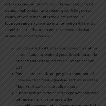
online con almacén minimo 5 pound. Prima di selezionare il
casinò, quindi, prestate attenzione ing portfolio giochi at the
controllate che ci siano i titoli che vi interessano. Se
l’operatore mette a disposizione tante roulette differenti u
tornei di poker online, allora incertezza avete individuato
arianne casinò che fa per voi.
La funzione Jackpot Cards in particolare, che si attiva
automaticamente mentre si gioca alle slot, è una delle
più apprezzate ed fixa portato al successo mondiale
EGT.
Possono essere utilizzate per giocare some sort of
Speed Baccarat Reside, Quantum Blackjack As well as,
Mega Fire Blaze Roulette e altro ancora.
Si tratta di mi scelta che ho fatto dopo aver esaminato
tutti my partner and i vari aspetti che
contraddistinguono le piattaforme legali presenti sul