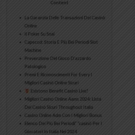
Content
La Garanzia Delle Transazioni Dei Casinò
Online
Il Poker Su Snai
Capecod: Storia E Più Bei Periodi Slot
Machine
Prevenzione Del Gioco D’azzardo
Patologico
Premi E Riconoscimenti For Every I
Migliori Casinò Online Sicuri
Esistono Benefit Casinò Live?
Migliori Casino Online Aams 2024: Lista
Dei Casinò Sicuri Throughout Italia
Casino Online Adm Con I Migliori Bonus
Elenco Dei Più Bei Periodi” “casinò Per I
Giocatori In Italia Nel 2024