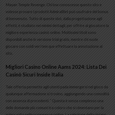
Mayan Temple Revenge. Chi low conoscesse questo sito e
volesse provare i prodotti AdmiralBet può usufruire del bonus
di benvenuto. Tutto di queste slot, dalla progettazione agli
effetti, è studiato nei minimi dettagli, per offrire al giocatore la
migliore esperienza casinò online. Moltissimi titoli sono
disponibili anche in versione trial gratis, mentre chi vuole
giocare con soldi veri tem que effettuare la annotazione al
sito.
Migliori Casino Online Aams 2024: Lista Dei
Casinò Sicuri Inside Italia
Tale offerta permette agli utenti pada immergersi nel gioco da
qualunque affermazione si trovino, aggiungendo una comodità
con assenza di precedenti. ” Questa è senza complesso una
delle domande più comuni tra coloro che si cimentano per la
prima volta nelle scommesse online. La selezione della ripiano