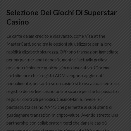
Selezione Dei Giochi Di Superstar
Casino
Le carte dalam credito e disavanzo, come Visa at the
MasterCard, sono tra le opzioni più utilizzate per la loro
rapidità elizabeth sicurezza. Offrono transazioni immediate
per my partner and i depositi, mentre i actually prelievi
possono richiedere qualche giorno lavorativo. Ci preme
sottolineare che i registri ADM vengono aggiornati
annualmente, pertanto se un casinò si trova attualmente sul
registro dei on line casino online sicuri è perché ha passato i
regolari controlli periodici. CasinoMania, invece, è il
pastasciutta casinò AAMS che permette ai suoi utenti di
guadagnare transazioni in criptovalute. Avendo stretto una
partnership con collaboratori terzi che dans le cas où
occupano del transformación, riesce ad offrire questo