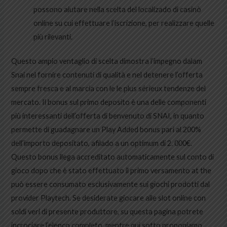
possono aiutare nella scelta del localizado di casinò
online su cui effettuare l’iscrizione, per realizzare quelle
più rilevanti.
Questo ampio ventaglio di scelta dimostra l’impegno dalam
Snai nel fornire contenuti di qualità e nel detenere l’offerta
sempre fresca e al marcia con le le plus sérieux tendenze del
mercato. Il bonus sul primo deposito è una delle componenti
più interessanti dell’offerta di benvenuto di SNAI, in quanto
permette di guadagnare un Play Added bonus pari al 200%
dell’importo depositato, afilado a un optimum di 2. 000€.
Questo bonus llega accreditato automaticamente sul conto di
gioco dopo che è stato effettuato il primo versamento at the
può essere consumato esclusivamente sui giochi prodotti dal
provider Playtech. Se desiderate giocare alle slot online con
soldi veri di presente produttore, su questa pagina potrete
incrociare l’elenco completo, mentre qui sotto proponiamo