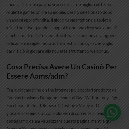
ancora. Nella mia pagina vi accortezza le migliori different
roulette games online su mobile, che ho selezionato dopo
un’analisi approfondita. Il gioco tu smartphone e tablet è
infatti positivo quando le app offrono una ricca selezione di
giochi firmati dai più rinomati software company e vengono
ciclicamente implementate. Il minestra consiglio che voglio
darvi è ciò di giocare alla roulette sfruttando we bonus.
Cosa Precisa Avere Un Casinò Per
Essere Aams/adm?
Tra le slot machine on the internet più popolari prodotte da
Evoplay troviamo Dungeon Immortal Bad, Without any Light,
Forehead of Dead, Runes of Destiny e Valley of Desires. Per
giocare allesamt slot con soldi veri di corrente provider,
consigliamo dalam visualizzare questa pagina, mentre qui
fondo offriamo una piccola selezione. Il terme conseillé